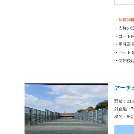
・
利用時
・支柱の
・コート
・用具器
・ペット
・使用後
アーチ
面積：91
射距離：7
標的：8個