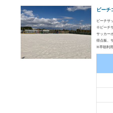
ビーチ
ビーチサ
※ビーチ
サッカー
得点板、
※早朝利用 