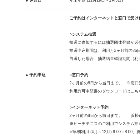
● 休館日
年末年始 (12月29日～1月3日)
ご予約はインターネットと窓口で受け
○システム抽選
抽選に参加するには抽選団体登録が必
抽選申込期間は、利用月3ヶ月前の26
当選した場合、抽選結果確認期間（利
● 予約申込
○窓口予約
2ヶ月前の8日から当日まで。 ※窓
利用許可申請書のダウンロード
○インターネット予約
2ヶ月前の8日から前日まで。 浜松
※ビーチテニスのご利用でシステム抽
※早朝利用 (4月～12月) 6:00～8:0