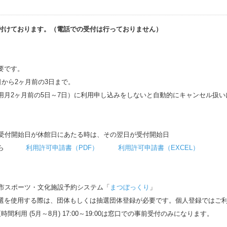
付けております。（電話での受付は行っておりません）
要です。
日から2ヶ月前の3日まで。
用月2ヶ月前の5日～7日）に利用申し込みをしないと自動的にキャンセル扱い
口受付開始日が休館日にあたる時は、その翌日が受付開始日
はこちら
利用許可申請書（PDF）
利用許可申請書（EXCEL）
市スポーツ・文化施設予約システム「
まつぼっくり
」
選を使用する際は、団体もしくは抽選団体登録が必要です。個人登録ではご
0、夏時間利用 (5月～8月) 17:00～19:00は窓口での事前受付のみになります。