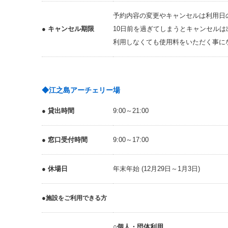
予約内容の変更やキャンセルは利用日
● キャンセル期限
10日前を過ぎてしまうとキャンセルは
利用しなくても使用料をいただく事に
◆江之島アーチェリー場
● 貸出時間
9:00～21:00
● 窓口受付時間
9:00～17:00
● 休場日
年末年始 (12月29日～1月3日)
●
施設をご利用できる方
○個人・団体利用