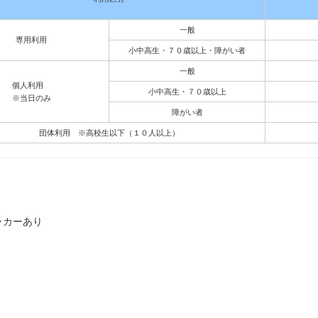
一般
専用利用
小中高生・７０歳以上・障がい者
一般
個人利用
小中高生・７０歳以上
※当日のみ
障がい者
団体利用 ※高校生以下（１０人以上）
ッカーあり