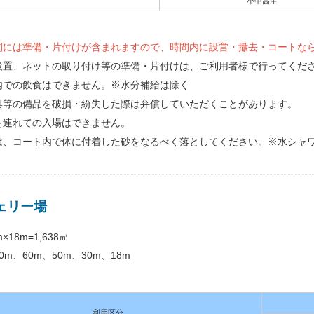
小中高生
間には準備・片付けが含まれますので、時間内に設営・撤去・コートな
設置、ネットの取り付け等の準備・片付けは、ご利用者様で行ってくだ
内での飲食はできません。※水分補給は除く
具等の備品を破損・紛失した際は弁償していただくことがあります。
を連れての入場はできません。
は、コート内で体に付着した砂をなるべく落としてください。※水シャ
ェリー場
m×18m=1,638㎡
0m、60m、50m、30m、18m
利用区分