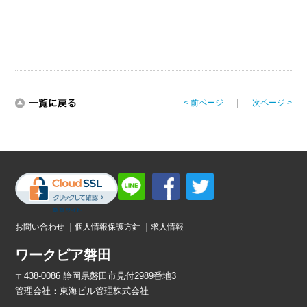
< 前ページ
｜
次ページ >
お問い合わせ
｜
個人情報保護方針
｜
求人情報
ワークピア磐田
〒438-0086 静岡県磐田市見付2989番地3
管理会社：
東海ビル管理株式会社