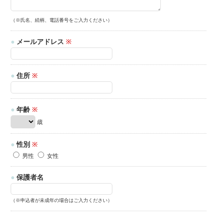
（※氏名、続柄、電話番号をご入力ください）
●
メールアドレス
※
●
住所
※
●
年齢
※
歳
●
性別
※
男性
女性
●
保護者名
（※申込者が未成年の場合はご入力ください）