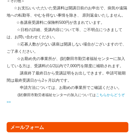
＜その他＞
☆お支払いいただいた受講料は開講日前のお申出で、病気や遠隔
地への転勤等、やむを得ない事情を除き、
原則返金いたしません。
☆各講座受講料に保険料500円が含まれています。
☆日程の詳細、受講内容について等、ご不明点につきまして
は、お問い合わせください。
☆応募人数が少ない講座は開講しない場合がございますので、
ご了承ください。
☆お勤め先の事業所が、(財)磐田市勤労者福祉センターに加入
している方は、受講料の1/2以内で7,000円を
限度に補助されます。
講座終了最終日から受講証明をお出しできます。申請可能期
間は最終受講日から2ヶ月
以内です。
申請方法については、お勤めの事業所でご確認ください。
(財)磐田市勤労者福祉センターの加入については
こちらからどうぞ
>>
メールフォーム